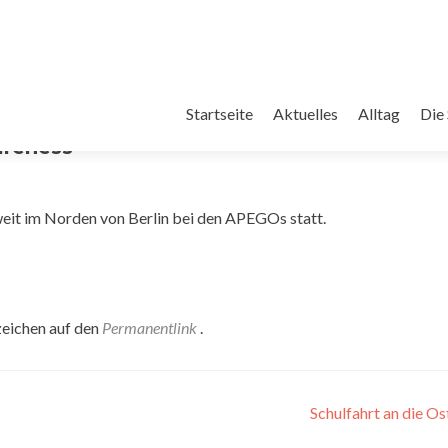
Zum
Inhalt
Startseite
Aktuelles
Alltag
Die
springen
areness
weit im Norden von Berlin bei den APEGOs statt.
zeichen auf den
Permanentlink
.
Schulfahrt an die O