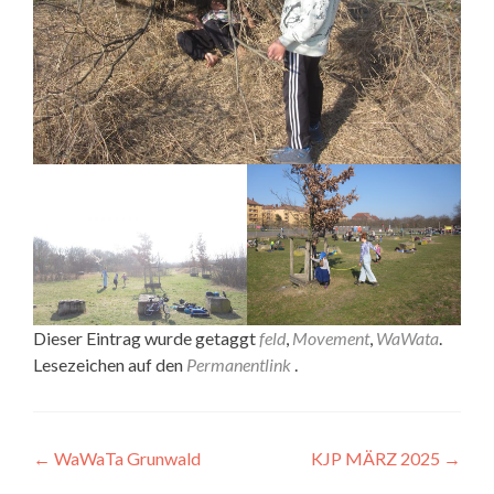
Dieser Eintrag wurde getaggt
feld
,
Movement
,
WaWata
.
Lesezeichen auf den
Permanentlink
.
Artikel-
←
WaWaTa Grunwald
KJP MÄRZ 2025
→