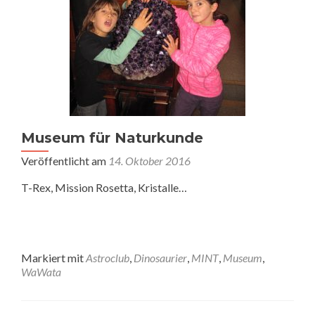
Museum für Naturkunde
Veröffentlicht am
14. Oktober 2016
T-Rex, Mission Rosetta, Kristalle…
Markiert mit
Astroclub
,
Dinosaurier
,
MINT
,
Museum
,
WaWata