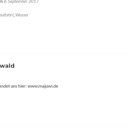
am
8. September 2017
hulfahrt
,
Wasser
swald
 findet uns hier: www.majuwi.de