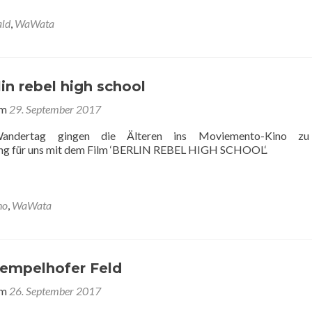
ld
,
WaWata
n rebel high school
am
29. September 2017
andertag gingen die Älteren ins Moviemento-Kino zu
ung für uns mit dem Film ‘BERLIN REBEL HIGH SCHOOL‘.
no
,
WaWata
empelhofer Feld
am
26. September 2017