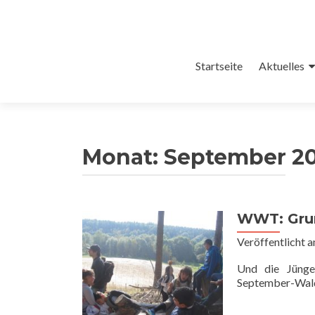
Zum
Startseite
Aktuelles
Inhalt
springen
Monat:
September 2
WWT: Gru
Veröffentlicht 
Und die Jünge
September-Wald