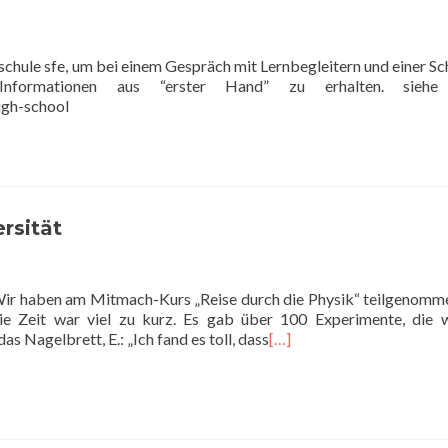
schule sfe, um bei einem Gespräch mit Lernbegleitern und einer Sch
formationen aus “erster Hand” zu erhalten. siehe 
igh-school
rsität
 Wir haben am Mitmach-Kurs „Reise durch die Physik“ teilgenomm
e Zeit war viel zu kurz. Es gab über 100 Experimente, die w
s Nagelbrett, E.: „Ich fand es toll, dass
[…]