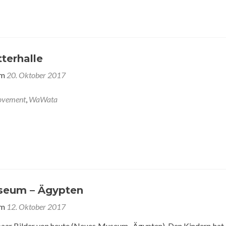
terhalle
am
20. Oktober 2017
vement
,
WaWata
seum – Ägypten
am
12. Oktober 2017
paar Bilder von heute (Neues Museum- Ägypten). Den Kindern hat 