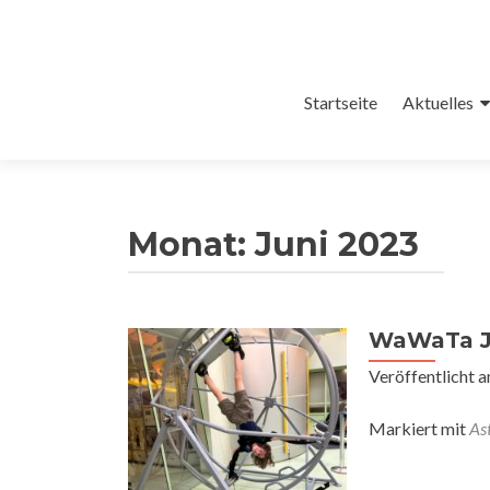
Zum
Startseite
Aktuelles
Inhalt
springen
Monat:
Juni 2023
WaWaTa Ju
Veröffentlicht 
Markiert mit
As