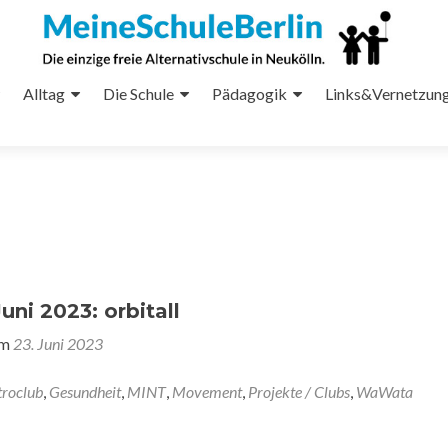
Alltag
Die Schule
Pädagogik
Links&Vernetzun
ni 2023: orbitall
am
23. Juni 2023
troclub
,
Gesundheit
,
MINT
,
Movement
,
Projekte / Clubs
,
WaWata