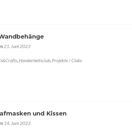
Wandbehänge
am
21. Juni 2023
ts&Crafts
,
Handarbeitsclub
,
Projekte / Clubs
hlafmasken und Kissen
am
14. Juni 2023