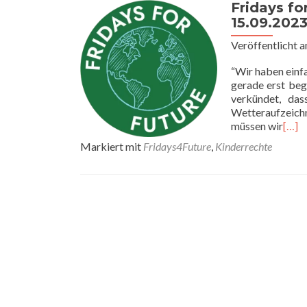
Fridays f
15.09.202
Veröffentlicht 
“Wir haben einfa
gerade erst be
verkündet, da
Wetteraufzeich
müssen wir
[…]
Markiert mit
Fridays4Future
,
Kinderrechte
Posts
navigation