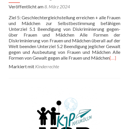
Veröffentlicht am
8. März 2024
Ziel 5: Geschlech­ter­gleich­stel­lung errei­chen + alle Frauen
und Mäd­chen zur Selbst­be­stim­mung befä­hi­gen
Unterziel 5.1 Been­di­gung von Dis­kri­mi­nie­rung gegen­
über Frauen und Mäd­chen Alle Formen der
Diskriminierung von Frauen und Mädchen überall auf der
Welt beenden Unterziel 5.2 Been­di­gung jeg­li­cher Gewalt
gegen und Aus­beu­tung von Frauen und Mäd­chen Alle
Formen von Gewalt gegen alle Frauen und Mädchen
[…]
Markiert mit
Kinderrechte