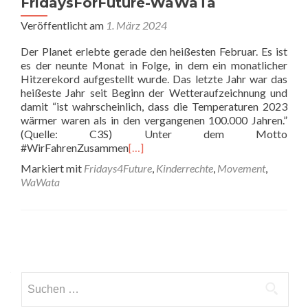
FridaysForFuture-WaWaTa
Veröffentlicht am
1. März 2024
Der Planet erlebte gerade den heißesten Februar. Es ist
es der neunte Monat in Folge, in dem ein monatlicher
Hitzerekord aufgestellt wurde. Das letzte Jahr war das
heißeste Jahr seit Beginn der Wetteraufzeichnung und
damit “ist wahrscheinlich, dass die Temperaturen 2023
wärmer waren als in den vergangenen 100.000 Jahren.”
(Quelle: C3S) Unter dem Motto
#WirFahrenZusammen
[…]
Markiert mit
Fridays4Future
,
Kinderrechte
,
Movement
,
WaWata
Posts
navigation
Suchen
nach: