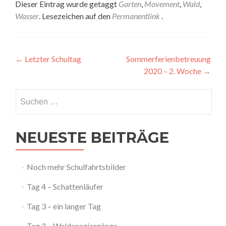
Dieser Eintrag wurde getaggt
Garten
,
Movement
,
Wald
,
Wasser
. Lesezeichen auf den
Permanentlink
.
Artikel-
←
Letzter Schultag
Sommerferienbetreuung
2020 – 2. Woche
→
Navigation
Suchen
nach:
NEUESTE BEITRÄGE
Noch mehr Schulfahrtsbilder
Tag 4 – Schattenläufer
Tag 3 – ein langer Tag
Tag 2 – Waldspaziergänge