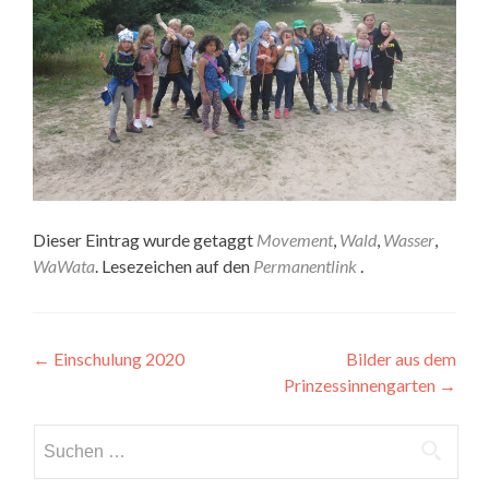
Dieser Eintrag wurde getaggt
Movement
,
Wald
,
Wasser
,
WaWata
. Lesezeichen auf den
Permanentlink
.
Artikel-
←
Einschulung 2020
Bilder aus dem
Prinzessinnengarten
→
Navigation
Suchen
nach: