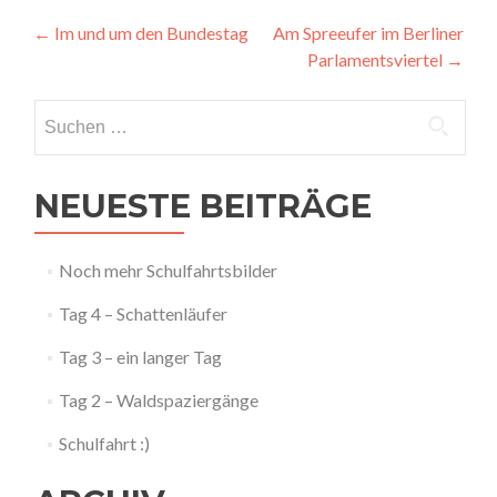
Artikel-
←
Im und um den Bundestag
Am Spreeufer im Berliner
Parlamentsviertel
→
Navigation
Suchen
nach:
NEUESTE BEITRÄGE
Noch mehr Schulfahrtsbilder
Tag 4 – Schattenläufer
Tag 3 – ein langer Tag
Tag 2 – Waldspaziergänge
Schulfahrt :)