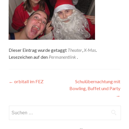
Dieser Eintrag wurde getaggt
Theater
,
X-Mas
.
Lesezeichen auf den
Permanentlink
.
Artikel-
←
orbitall im FEZ
Schulübernachtung mit
Bowling, Buffet und Party
Navigation
→
Suchen
nach: