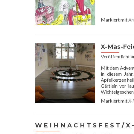
Markiert mit
Ar
X-Mas-Fei
Veröffentlicht 
Mit dem Advents
in diesem Jahr.
Apfelkerzen hel
Gärtlein vor la
Wichtelgeschenk
Markiert mit
X-
W E I H N A C H T S F E S T / X 