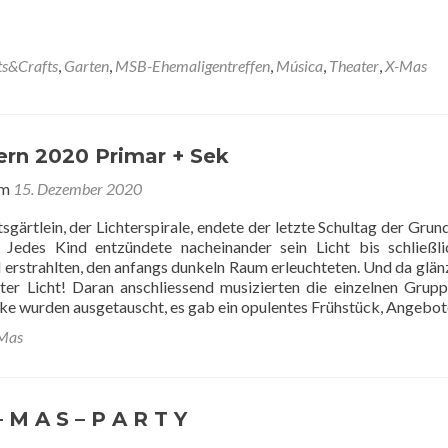
ts&Crafts
,
Garten
,
MSB-Ehemaligentreffen
,
Música
,
Theater
,
X-Mas
ern 2020 Primar + Sek
am
15. Dezember 2020
gärtlein, der Lichterspirale, endete der letzte Schultag der Grun
 Jedes Kind entzündete nacheinander sein Licht bis schließli
l erstrahlten, den anfangs dunkeln Raum erleuchteten. Und da glän
uter Licht! Daran anschliessend musizierten die einzelnen Grupp
e wurden ausgetauscht, es gab ein opulentes Frühstück, Angebot
Mas
– M A S – P A R T Y