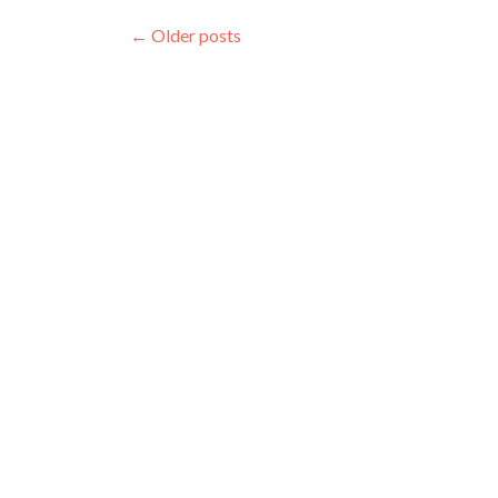
Posts
←
Older posts
navigation