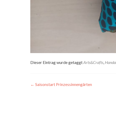
Dieser Eintrag wurde getaggt
Arts&Crafts
,
Handar
Artikel-
←
Saisonstart Prinzessinnengärten
Navigation