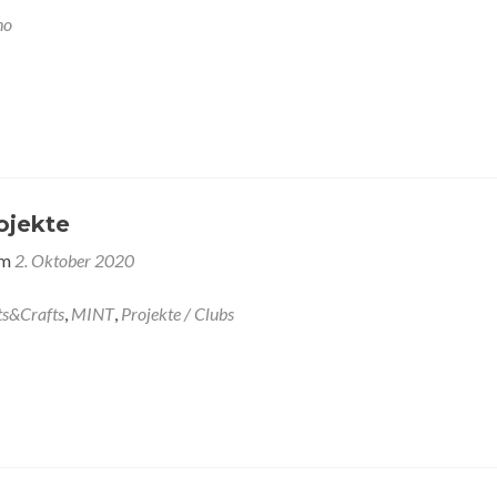
no
ojekte
am
2. Oktober 2020
ts&Crafts
,
MINT
,
Projekte / Clubs