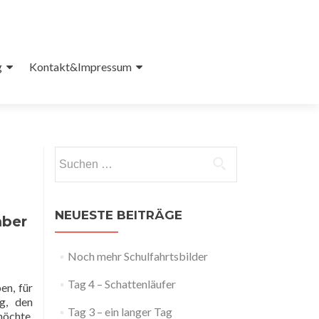
g
Kontakt&Impressum
Suchen
nach:
NEUESTE BEITRÄGE
mber
Noch mehr Schulfahrtsbilder
Tag 4 – Schattenläufer
en, für
ag, den
Tag 3 – ein langer Tag
möchte,