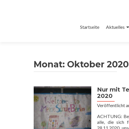
Zum
Startseite
Aktuelles
Inhalt
springen
Monat:
Oktober 2020
Nur mit T
2020
Veröffentlicht 
ACHTUNG: Besuc
alle, die sich
28.11.2020, uns