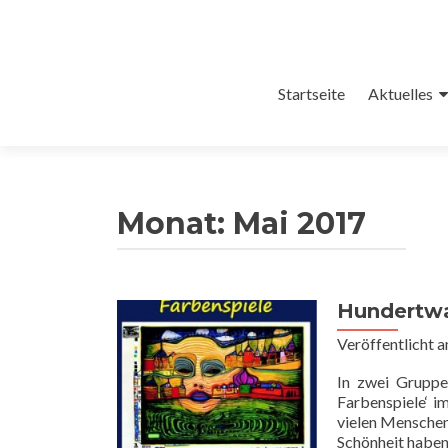
Zum
Startseite
Aktuelles
Inhalt
springen
Monat:
Mai 2017
Hundertwa
Veröffentlicht 
In zwei Gruppe
Farbenspiele‘ i
vielen Menschen
Schönheit haben.