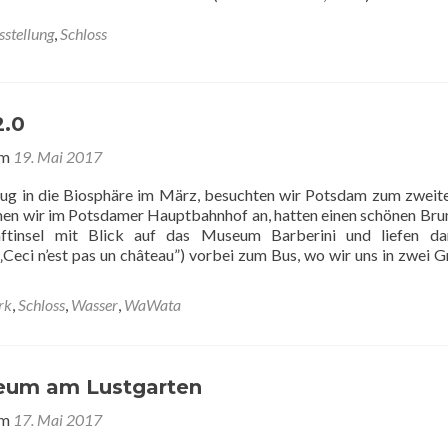
sstellung
,
Schloss
2.0
am
19. Mai 2017
ug in die Biosphäre im März, besuchten wir Potsdam zum zweit
n wir im Potsdamer Hauptbahnhof an, hatten einen schönen Bru
aftinsel mit Blick auf das Museum Barberini und liefen d
(„Ceci n’est pas un château”) vorbei zum Bus, wo wir uns in zwei 
rk
,
Schloss
,
Wasser
,
WaWata
eum am Lustgarten
am
17. Mai 2017