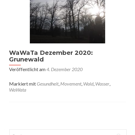
WaWaTa Dezember 2020:
Grunewald
Veröffentlicht am
4. Dezember 2020
Markiert mit
Gesundheit
,
Movement
,
Wald
,
Wasser
,
WaWata
Posts
navigation
Suchen