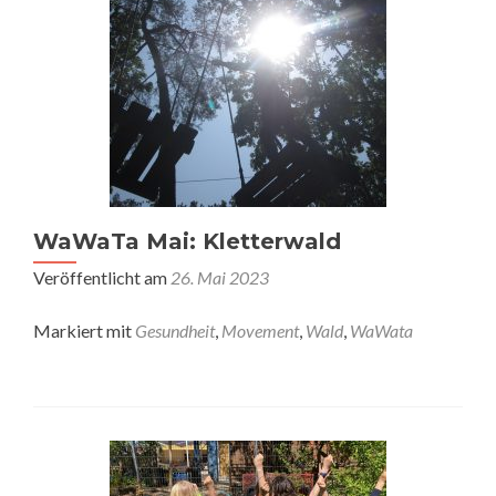
WaWaTa Mai: Kletterwald
Veröffentlicht am
26. Mai 2023
Markiert mit
Gesundheit
,
Movement
,
Wald
,
WaWata