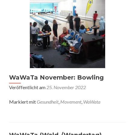
WaWaTa November: Bowling
Veröffentlicht am
25. November 2022
Markiert mit
Gesundheit
,
Movement
,
WaWata