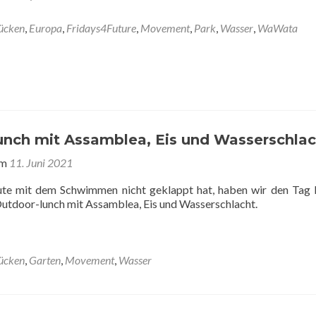
ücken
,
Europa
,
Fridays4Future
,
Movement
,
Park
,
Wasser
,
WaWata
unch mit Assamblea, Eis und Wasserschlac
am
11. Juni 2021
ute mit dem Schwimmen nicht geklappt hat, haben wir den Tag 
Outdoor-lunch mit Assamblea, Eis und Wasserschlacht.
ücken
,
Garten
,
Movement
,
Wasser