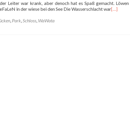
 der Leiter war krank, aber denoch hat es Spaß gemacht. Löwe
FaLeN in der wiese bei den See Die Wasserschlacht war
[…]
ücken
,
Park
,
Schloss
,
WaWata