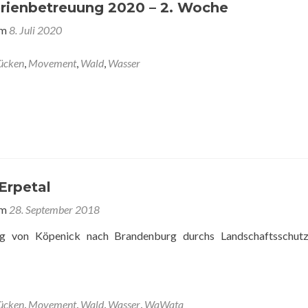
ienbetreuung 2020 – 2. Woche
am
8. Juli 2020
ücken
,
Movement
,
Wald
,
Wasser
rpetal
am
28. September 2018
g von Köpenick nach Brandenburg durchs Landschaftsschutz
ücken
,
Movement
,
Wald
,
Wasser
,
WaWata