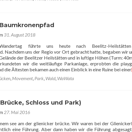
Baumkronenpfad
am
31. August 2018
Wandertag führte uns heute nach Beelitz-Heilstätt
. Nachdem uns der Regio vor Ort gebracht hatte, begaben wir 
elände der Beelitzer Heilstätten und in luftige Höhen (Turm: 40m
rkundeten wir die weitläufige Parkanlage, erprobten die play
nd die Ältesten bekamen auch einen Einblick in eine Ruine bei einer
ücken
,
Movement
,
Park
,
Wald
,
WaWata
(Brücke, Schloss und Park)
am
27. Mai 2016
nem see am der glienicker brücke. Wir waren bei der Glienicke
ntlich eine Führung. Aber dann haben wir die Führung abgesagt