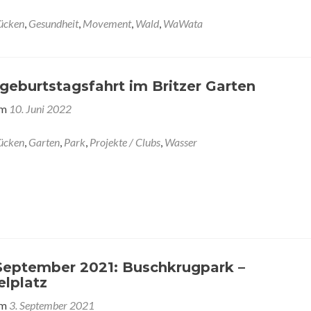
ücken
,
Gesundheit
,
Movement
,
Wald
,
WaWata
geburtstagsfahrt im Britzer Garten
am
10. Juni 2022
ücken
,
Garten
,
Park
,
Projekte / Clubs
,
Wasser
ptember 2021: Buschkrugpark –
elplatz
am
3. September 2021