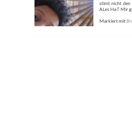
stimt nicht den
ALes HaT Mir ge
Markiert mit
Br
Posts
navigation