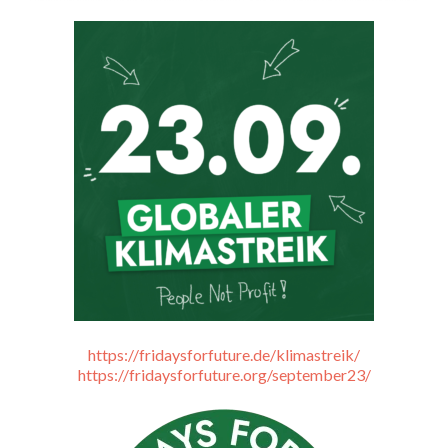
https://fridaysforfuture.de/klimastreik/
https://fridaysforfuture.org/september23/