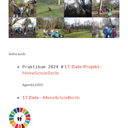
Siehe auch:
17-Ziele-Projekt
–
Praktikum 2024 #
MeineSchuleBerlin
Agenda 2030:
17 Ziele
–
M
eine
S
chule
B
erlin