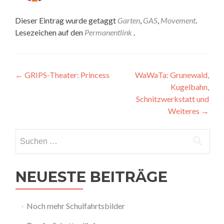
Dieser Eintrag wurde getaggt
Garten
,
GAS
,
Movement
.
Lesezeichen auf den
Permanentlink
.
Artikel-
←
GRIPS-Theater: Princess
WaWaTa: Grunewald,
Kugelbahn,
Navigation
Schnitzwerkstatt und
Weiteres
→
Suchen
nach:
NEUESTE BEITRÄGE
Noch mehr Schulfahrtsbilder