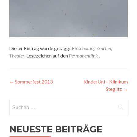
Dieser Eintrag wurde getaggt
Einschulung
,
Garten
,
Theater
. Lesezeichen auf den
Permanentlink
.
Artikel-
←
Sommerfest 2013
KinderUni – Klinikum
Steglitz
→
Navigation
Suchen
nach:
NEUESTE BEITRÄGE