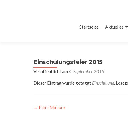
Zum
Startseite
Aktuelles
Inhalt
springen
Einschulungsfeier 2015
Veröffentlicht am
4. September 2015
Dieser Eintrag wurde getaggt
Einschulung
. Lesez
Artikel-
←
Film: Minions
Navigation