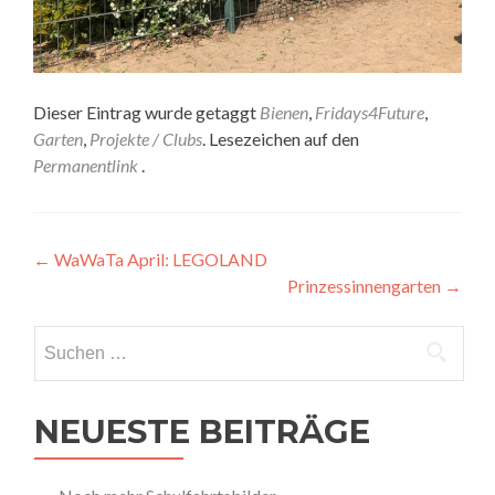
Dieser Eintrag wurde getaggt
Bienen
,
Fridays4Future
,
Garten
,
Projekte / Clubs
. Lesezeichen auf den
Permanentlink
.
Artikel-
←
WaWaTa April: LEGOLAND
Prinzessinnengarten
→
Navigation
Suchen
nach:
NEUESTE BEITRÄGE