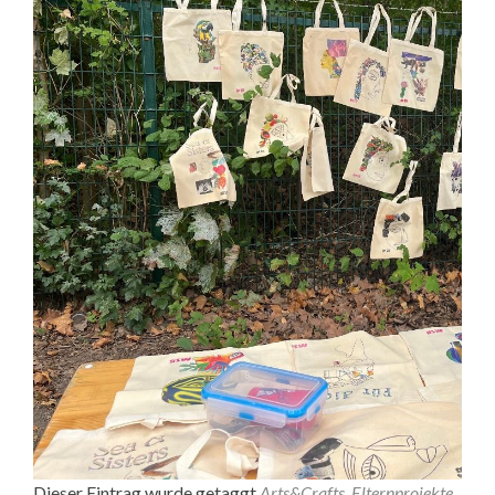
Dieser Eintrag wurde getaggt
Arts&Crafts
,
Elternprojekte
,