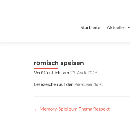
Zum
Startseite
Aktuelles
Inhalt
springen
römisch speisen
Veröffentlicht am
23. April 2015
Lesezeichen auf den
Permanentlink
.
Artikel-
←
Memory-Spiel zum Thema Respekt
Navigation