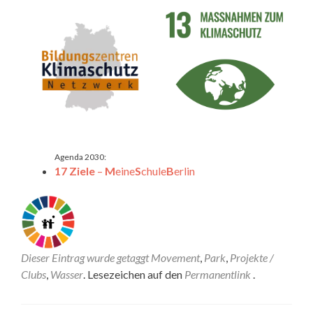
Agenda 2030:
17 Ziele
–
M
eine
S
chule
B
erlin
Dieser Eintrag wurde getaggt
Movement
,
Park
,
Projekte /
Clubs
,
Wasser
. Lesezeichen auf den
Permanentlink
.