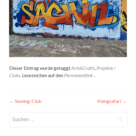
Dieser Eintrag wurde getaggt
Arts&Crafts
,
Projekte /
Clubs
. Lesezeichen auf den
Permanentlink
.
Artikel-
←
Sewing-Club
Klangsafari
→
Navigation
Suchen
nach: