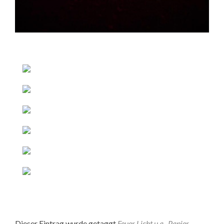
Dieser Eintrag wurde getaggt
Feuer Licht u.a.
,
Papier
.