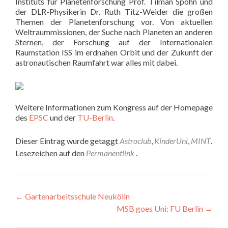
Instituts für Planetenforschung Prof. Tilman Spohn und
der DLR-Physikerin Dr. Ruth Titz-Weider die großen
Themen der Planetenforschung vor. Von aktuellen
Weltraummissionen, der Suche nach Planeten an anderen
Sternen, der Forschung auf der Internationalen
Raumstation ISS im erdnahen Orbit und der Zukunft der
astronautischen Raumfahrt war alles mit dabei.
Weitere Informationen zum Kongress auf der Homepage
des
EPSC
und der
TU-Berlin
.
Dieser Eintrag wurde getaggt
Astroclub
,
KinderUni
,
MINT
.
Lesezeichen auf den
Permanentlink
.
Artikel-
←
Gartenarbeitsschule Neukölln
MSB goes Uni: FU Berlin
→
Navigation