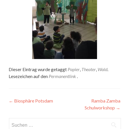
Dieser Eintrag wurde getaggt
Papier
,
Theater
,
Wald
.
Lesezeichen auf den
Permanentlink
.
Artikel-
←
Biosphäre Potsdam
Ramba Zamba
Schulworkshop
→
Navigation
Suchen
nach: