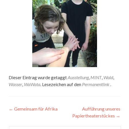
Dieser Eintrag wurde getaggt
Ausstellung
,
MINT
,
Wald
,
Wasser
,
WaWata
. Lesezeichen auf den
Permanentlink
.
Artikel-
←
Gemeinsam für Afrika
Aufführung unseres
Papiertheaterstückes
→
Navigation