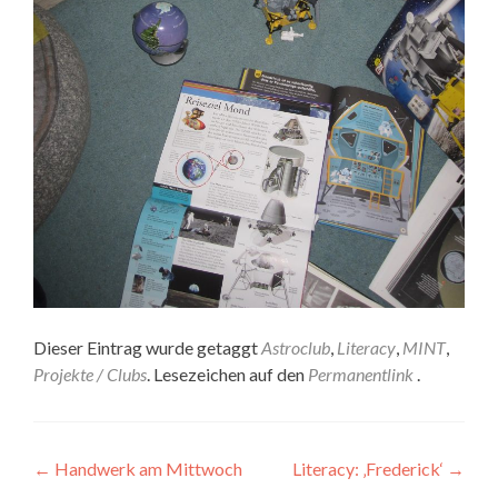
Dieser Eintrag wurde getaggt
Astroclub
,
Literacy
,
MINT
,
Projekte / Clubs
. Lesezeichen auf den
Permanentlink
.
Artikel-
←
Handwerk am Mittwoch
Literacy: ‚Frederick‘
→