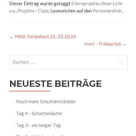
Dieser Eintrag wurde getaggt
Elternprojekte
,
Feuer Licht
u.a.
,
Projekte / Clubs
. Lesezeichen auf den
Permanentlink
.
Artikel-
←
MSB-Ferienhort 21.-25.10.24
Hort – Fridayclub
→
Navigation
Suchen
nach:
NEUESTE BEITRÄGE
Noch mehr Schulfahrtsbilder
Tag 4 – Schattenläufer
Tag 3 – ein langer Tag